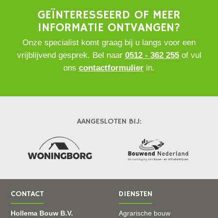
GEÏNTERESSEERD OF MEER
INFORMATIE ONTVANGEN?
Onze specialist komt graag bij u langs voor een
vrijblijvend gesprek. Bel naar
0512 - 362 255
of vul
ons
contactformulier
in.
AANGESLOTEN BIJ:
CONTACT
DIENSTEN
Hollema Bouw B.V.
Agrarische bouw