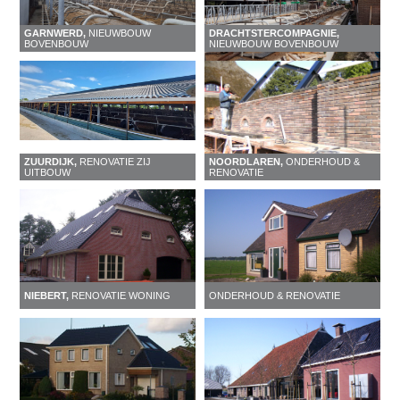
GARNWERD,
NIEUWBOUW
DRACHTSTERCOMPAGNIE,
BOVENBOUW
NIEUWBOUW BOVENBOUW
ZUURDIJK,
RENOVATIE ZIJ
NOORDLAREN,
ONDERHOUD &
UITBOUW
RENOVATIE
NIEBERT,
RENOVATIE WONING
ONDERHOUD & RENOVATIE