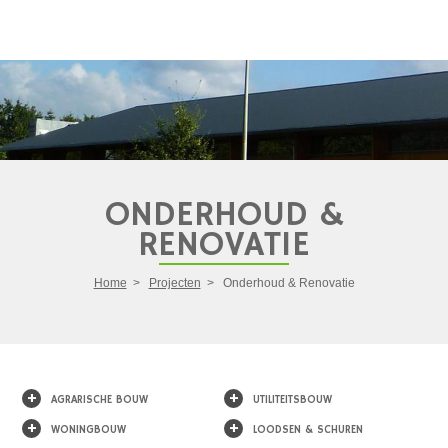
ONDERHOUD &
RENOVATIE
Home
>
Projecten
>
Onderhoud & Renovatie
+
+
AGRARISCHE BOUW
UTILITEITSBOUW
+
+
WONINGBOUW
LOODSEN & SCHUREN