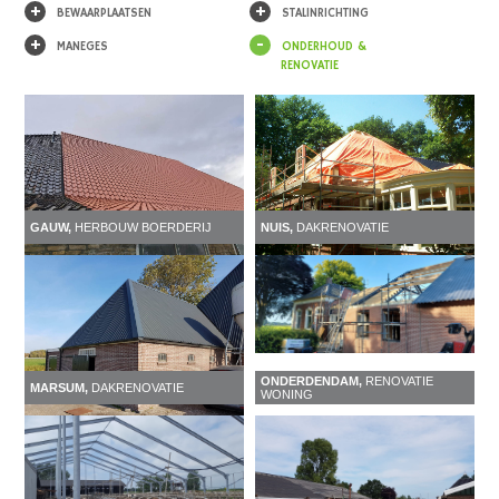
+
+
BEWAARPLAATSEN
STALINRICHTING
+
-
MANEGES
ONDERHOUD &
RENOVATIE
GAUW,
HERBOUW BOERDERIJ
NUIS,
DAKRENOVATIE
ONDERDENDAM,
RENOVATIE
MARSUM,
DAKRENOVATIE
WONING