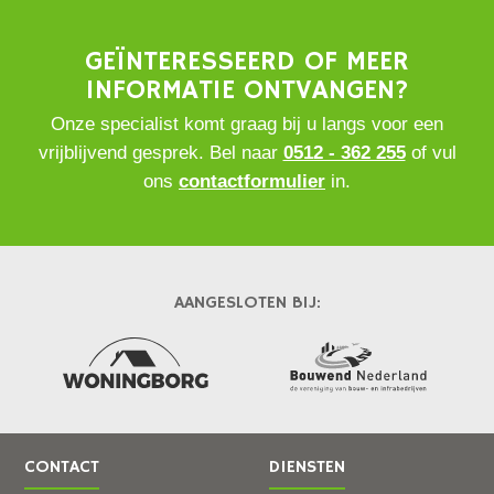
GEÏNTERESSEERD OF MEER
INFORMATIE ONTVANGEN?
Onze specialist komt graag bij u langs voor een
vrijblijvend gesprek. Bel naar
0512 - 362 255
of vul
ons
contactformulier
in.
AANGESLOTEN BIJ:
CONTACT
DIENSTEN