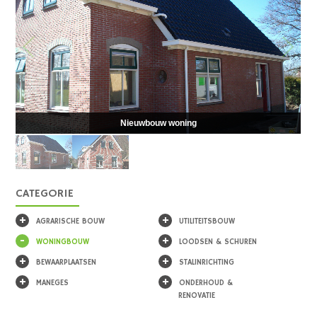
Nieuwbouw woning
CATEGORIE
+
+
AGRARISCHE BOUW
UTILITEITSBOUW
-
+
WONINGBOUW
LOODSEN & SCHUREN
+
+
BEWAARPLAATSEN
STALINRICHTING
+
+
MANEGES
ONDERHOUD &
RENOVATIE